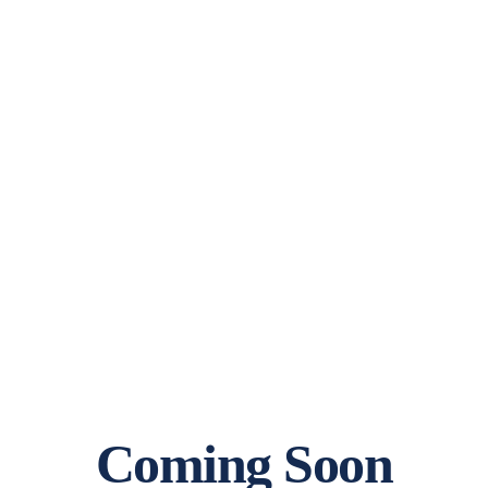
GeoDynamics - Suivi du
temps et des véhicules pour
une entreprise efficace
Coming Soon