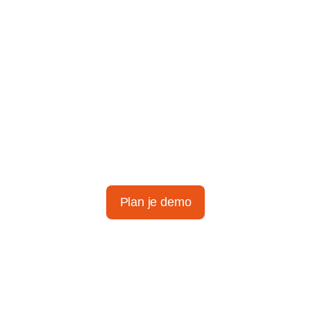
Ontdek het
gemak van
slimme
tijdregistratie
Plan je demo