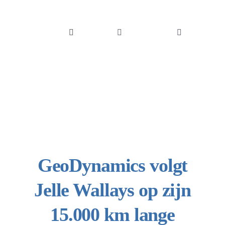
Skip
to
content
Toggle
Toggle
Navigation
Navigation
Oplossingen
Belgique
Sectoren
English
Integraties
Succesverha
GeoDynamics volgt
Blog
Jelle Wallays op zijn
Jobs
15.000 km lange
Over ons