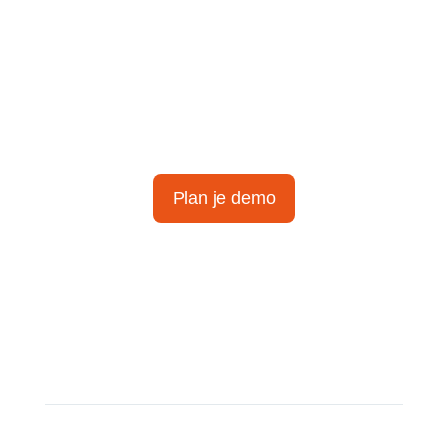
Ontdek het
gemak van
slimme
tijdregistratie
Plan je demo