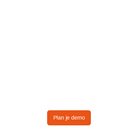
Ontdek het
gemak van
slimme
tijdregistratie
Plan je demo