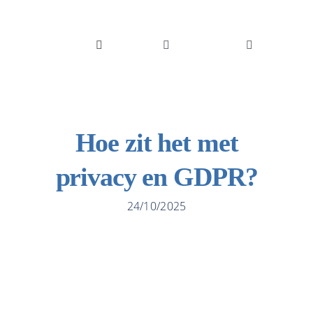
Skip
to
content
Toggle
Toggle
Navigation
Navigation
Oplossinge
Belgique
Sectoren
English
Hoe zit het met
Integraties
privacy en GDPR?
Succesverh
24/10/2025
Blog
Jobs
Over ons