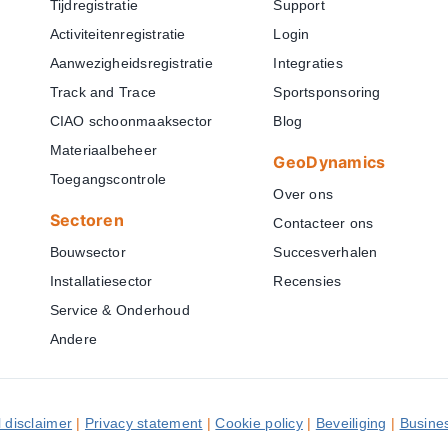
Tijdregistratie
Support
Activiteitenregistratie
Login
Aanwezigheidsregistratie
Integraties
Track and Trace
Sportsponsoring
CIAO schoonmaaksector
Blog
Materiaalbeheer
GeoDynamics
Toegangscontrole
Over ons
Sectoren
Contacteer ons
Bouwsector
Succesverhalen
Installatiesector
Recensies
Service & Onderhoud
Andere
 disclaimer
|
Privacy statement
|
Cookie policy
|
Beveiliging
|
Busine