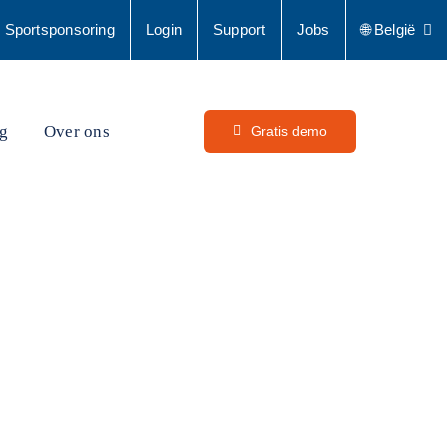
Sportsponsoring
Login
Support
Jobs
🌐 België
g
Over ons
Gratis demo