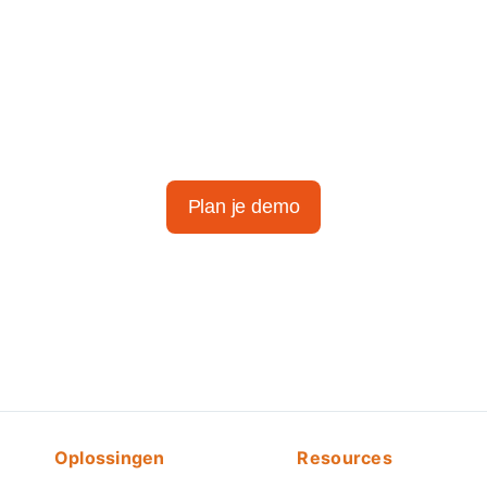
Ontdek het gemak van
slimme tijdregistratie
Plan je demo
Oplossingen
Resources