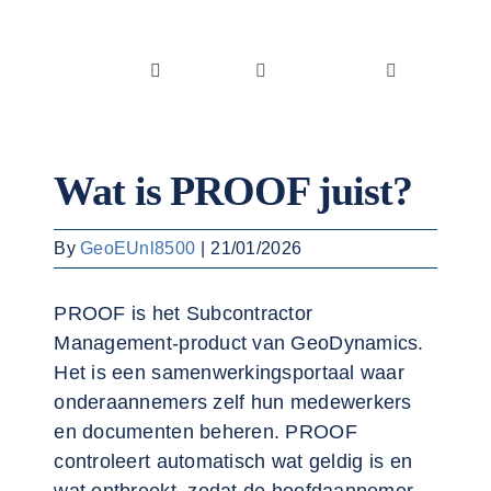
Skip
to
content
Toggle
Toggle
Navigation
Navigation
Oplossingen
Belgique
Wat is PROOF juist?
Sectoren
English
By
GeoEUnl8500
|
21/01/2026
Integraties
PROOF is het Subcontractor
Succesverha
Management-product van GeoDynamics.
Het is een samenwerkingsportaal waar
Blog
onderaannemers zelf hun medewerkers
en documenten beheren. PROOF
Jobs
controleert automatisch wat geldig is en
Over ons